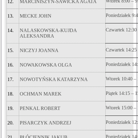
Wtorek 8:00 – 9
12.
MARCINISZYN-SAWICKA AGATA
Poniedziałek 9:4
13.
MECKE JOHN
Czwartek 12:30 
14.
NALASKOWSKA-KUJDA
ALEKSANDRA
Czwartek 14:25 
15.
NICZYJ JOANNA
Poniedziałek 14
16.
NOWAKOWSKA OLGA
Wtorek 10:40 – 
17.
NOWOTYŃSKA KATARZYNA
Piątek 14:15 – 
18.
OCHMAN MAREK
Wtorek 15:00 – 
19.
PENKAL ROBERT
Poniedziałek 12
20.
PISARCZYK ANDRZEJ
Poniedziałek 14
21.
PŁÓCIENNIK JAKUB